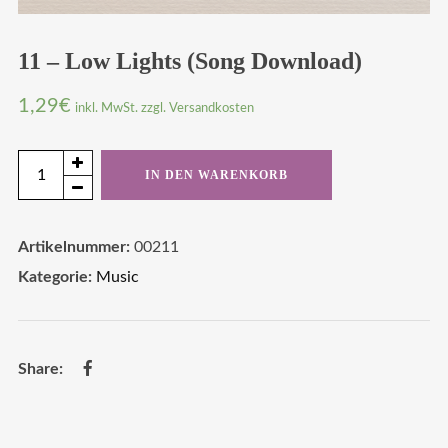
11 – Low Lights (Song Download)
1,29
€
inkl. MwSt. zzgl. Versandkosten
11
IN DEN WARENKORB
-
Low
Artikelnummer:
00211
Lights
Kategorie:
Music
(Song
Download)
Menge