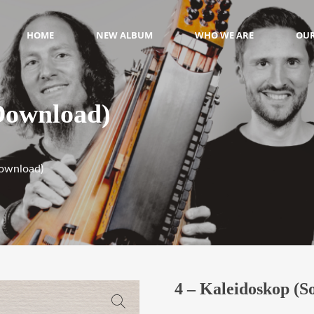
HOME
NEW ALBUM
WHO WE ARE
OUR
Download)
Download)
4 – Kaleidoskop (