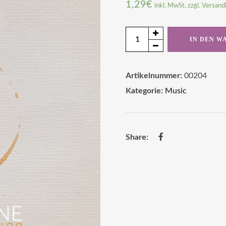
1,29
€
inkl. MwSt. zzgl. Versan
4
IN DEN W
-
Kaleidoskop
Artikelnummer:
00204
(Song
Kategorie:
Music
Download)
Menge