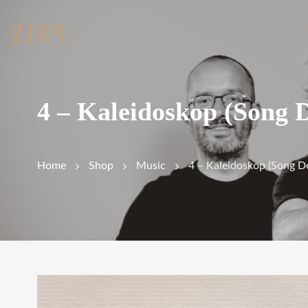
4 – Kaleidoskop (Song 
Home
Shop
Music
4 – Kaleidoskop (Song 